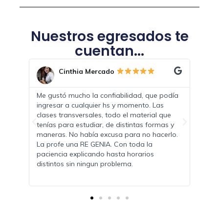
Nuestros egresados te
cuentan...
Cinthia Mercado
Brenda 
Me gustó mucho la confiabilidad, que podía
Me sumo mucho 
ingresar a cualquier hs y momento. Las
adentrarme al r
clases transversales, todo el material que
manejar mis tie
tenías para estudiar, de distintas formas y
recomiendo porq
maneras. No había excusa para no hacerlo.
educativo como 
La profe una RE GENIA. Con toda la
paciencia explicando hasta horarios
distintos sin ningun problema.