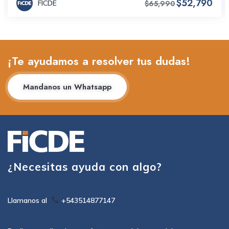
$52,790
FICDE
$65,990
¡Te ayudamos a resolver tus dudas!
Mandanos un Whatsapp
¿Necesitas ayuda con algo?
Llamanos al
+543514877147