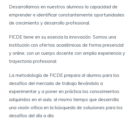
etiquetas y empaques. – Acabados especiales ▪
transparencias y su aplicación. → Trabajo con
​Desarrollamos en nuestros alumnos la capacidad de
Stamping: Aplicación de foil metálico para efectos
Texto – Propiedades de texto: tipo, tamaño,
emprender e identificar constantemente oportunidades
visuales. ▪ Laminado y laca: Acabados para
interlineado, y espaciado. – Adaptar texto a una
protección y efectos brillantes o mate. ▪ Gofrado,
forma (envolver texto). – Crear texto con efectos:
de crecimiento y desarrollo profesional.
relieves y sectorizados: Creación de texturas
neón, sombras largas, isometría, y estilo retro. →
visuales y táctiles en productos gráficos.
Diseño de Elementos Gráficos – Transformar,
​FICDE tiene en su esencia la innovación. Somos una
escalar, distorsionar y rotar objetos. – Uso de
institución con ofertas académicas de forma presencial
máscaras de recorte y calco interactivo. – Diseñar
y online, con un cuerpo docente con amplia experiencia y
identidades visuales y piezas gráficas (tarjetas de
presentación, afiches, flyers y folletos).
trayectoria profesional.​​
​La metodología de FICDE prepara al alumno para los
desafíos del mercado de trabajo llevándolo a
experimentar y a poner en práctica los conocimientos
adquiridos en el aula, al mismo tiempo que desarrolla
una visión crítica en la búsqueda de soluciones para los
desafíos del día a día.​