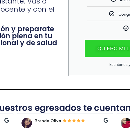
stante:
Vas a
docente y con el
Conge
ón y preparate
ión plena en tu
ional y de salud
¡QUIERO MI
Escribinos 
uestros egresados te cuentan.
Brenda Lopez