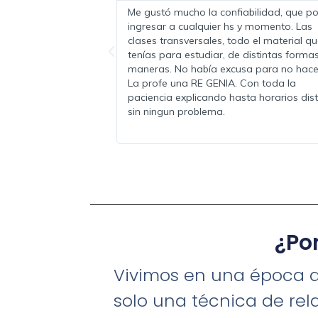
nocimiento y ganas de
La plataforma es súper amigable, e
ro. Me encanto que pude
que se entrega permite adquirir lo
os tranquilamente. Los
conocimientos de una manera flui
es accesible tanto en lo
sobre todo y a pesar que mi curso 
 lo económico.
100% online, el acompañamiento
fue lo más hermoso! La profe súper
acompañando en cada momento s
cerca a pesar de la distancia! Y un
profesional de lujo!
¿Po
Vivimos en una época de
solo una técnica de rel