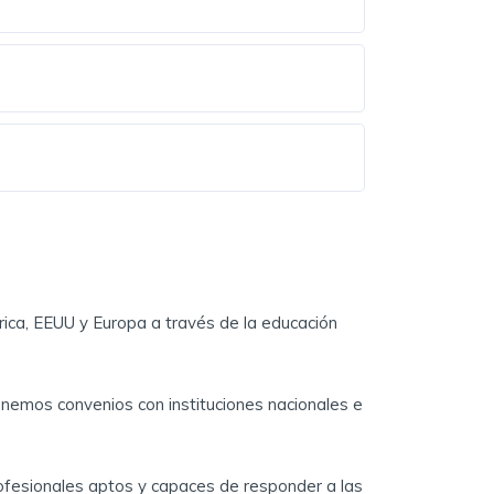
ales
.
a
rica, EEUU y Europa a través de la educación
l
emos convenios con instituciones nacionales e
rofesionales aptos y capaces de responder a las