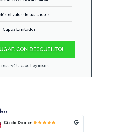
lás el valor de tus cuotas
Cupos Limitados
 LUGAR CON DESCUENTO!
y reservá tu cupo hoy mismo
..
Gustavo Villasboa
Cinthia