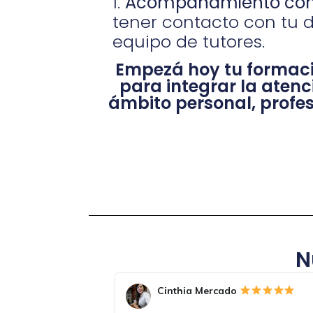
Acompañamiento con
tener contacto con tu 
equipo de tutores.
Empezá hoy tu formaci
para integrar la atenc
ámbito personal, profes
N
va
Gisela Dobler