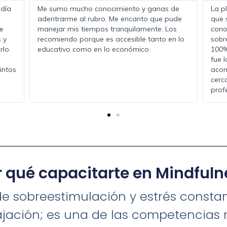
l material
Me encanto el compromiso que tienen los
s
profes con los alumnos, son muy
da pero
profesionales y empáticos. Los recomiendo
lo hice
por que son de las mejores academias para
 humano
formarse profesionalmente y la calidez
 cálida y
humana que tienen es impresionante! No van
e sentía
a encontrar en ningún lado una academia de
a
su nivel!
r qué capacitarte en
Mindfuln
 sobreestimulación y estrés constant
ajación; es una de las competencias