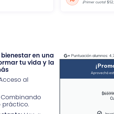
¡Primer cuota! $52
 bienestar en una
Puntuación alumnos: 4
rmar tu vida y la
¡Promo
más
Aprovechá este
Acceso al
$
6599
Combinando
Cu
práctico.
Insc