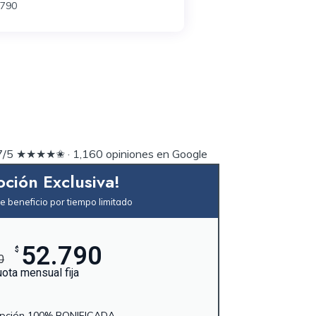
,790
,7/5 ★★★★✬ · ‎1,160 opiniones en Google
ción Exclusiva!
 beneficio por tiempo limitado
52.790
$
0
ota mensual fija
ripción 100% BONIFICADA