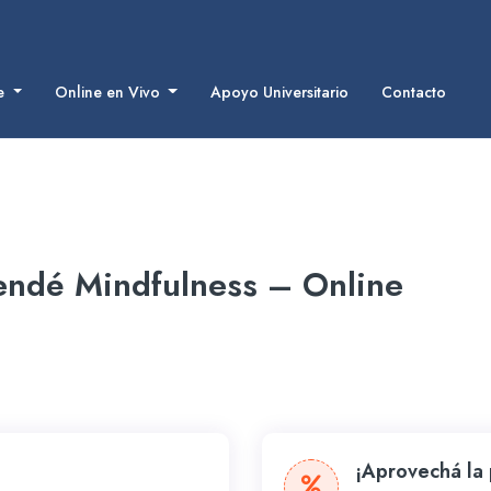
ne
Online en Vivo
Apoyo Universitario
Contacto
endé Mindfulness – Online
¡Aprovechá la