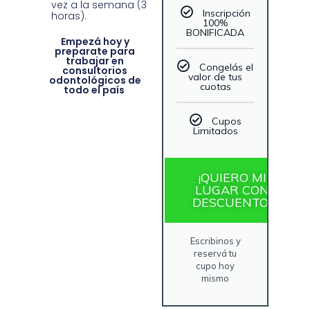
vez a la semana (3
Inscripción
horas).
100%
BONIFICADA
Empezá hoy y
preparate para
trabajar en
Congelás el
consultorios
valor de tus
odontológicos de
cuotas
todo el país
Cupos
Limitados
¡QUIERO MI
LUGAR CON
DESCUENTO!
Escribinos y
reservá tu
cupo hoy
mismo