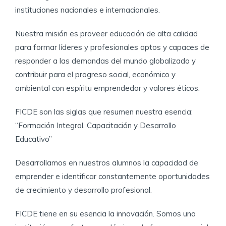
Implantes. Definición y diseño macroscópico.
Deontología. Concepto.
instituciones nacionales e internacionales.
Aislamiento de paciente.
Traumatismos dentales en niños
Cepillos
Esterilización del material.
Respuesta del tejido óseo: oseointegración y
Nuestra misión es proveer educación de alta calidad
Secreto profesional y la actividad de los
Equipo de protección personal.
Terapias pulpares en dentición primaria
fibrointegración.
Hilo dental
colaboradores del odontólogo.
para formar líderes y profesionales aptos y capaces de
responder a las demandas del mundo globalizado y
Prevención de pinchazos y cortes, principales
Aparatología e instrumentos quirúrgicos.
Radiología en odontopediatría
Instrumentos de pulido: spray de bicarbonato
Personal auxiliar del odontólogo: obligaciones y
contribuir para el progreso social, económico y
medidas.
prohibiciones.
ambiental con espíritu emprendedor y valores éticos.
Técnica quirúrgica básica. Fases de tratamientos
Pacientes con necesidades y condiciones
Injertos óseos
Definición de ergonomía.
y protocolos.
derivadas de la discapacidad.
Delitos contra la salud pública. Curanderismo,
FICDE son las siglas que resumen nuestra esencia:
charlatanismo y cesión de título.
“Formación Integral, Capacitación y Desarrollo
Membranas reabsorbibles y no reabsorbibles
Técnicas quirúrgicas complementarias.
Enfermedades y riesgos.
Enfermedades sistémicas y conductas de riesgo
Educativo”
Intrusismo.
Cirugía bucal. Concepto
Carga en implantología: carga funcional
Círculo del trabajo.
​Desarrollamos en nuestros alumnos la capacidad de
inmediata, precoz y convencional o tardía.
Fronterismo.
emprender e identificar constantemente oportunidades
Traumatología bucomaxilofacial. Definición
Posiciones de trabajo para el odontólogo,
de crecimiento y desarrollo profesional.
Tipos y diseños de prótesis: diseño de prótesis
asistente dental y paciente.
Interacción en la consulta odontológica.
sobre implantes.
Exodoncia. Tipos según sus complicaciones
​FICDE tiene en su esencia la innovación. Somos una
Requisitos de la silla del operador y del asistente.