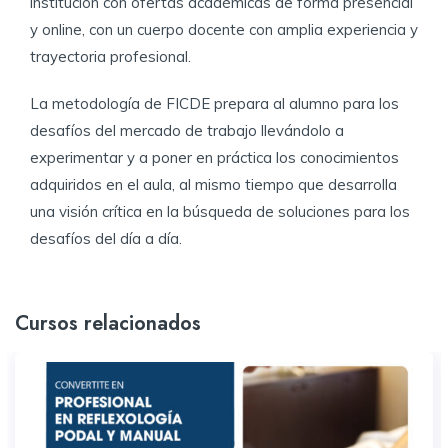
institución con ofertas académicas de forma presencial
Estado emocional del paciente: dolor, miedo,
Mantenimiento y controles.
Ambiente quirúrgico
ansiedad.
y online, con un cuerpo docente con amplia experiencia y
El sillón dental y sus componentes.
trayectoria profesional.​​
Lavado y vestimenta de los miembros del equipo
Abordaje en el paciente niño. Motivación.
quirúrgico
Condiciones ambientales del consultorio.
​La metodología de FICDE prepara al alumno para los
desafíos del mercado de trabajo llevándolo a
Adolescente actual: un paciente difícil o un
Deberes y derechos del Asistente Odontológico
incomprendido.
experimentar y a poner en práctica los conocimientos
Materiales dentales. Generalidades.
adquiridos en el aula, al mismo tiempo que desarrolla
Vestimenta de la mesa para intervenciones
una visión crítica en la búsqueda de soluciones para los
desafíos del día a día.​
Preparación del campo operatorio
Vestimenta del paciente
Cursos relacionados
Maniobras quirúrgicas básicas: diéresis, exéresis
y síntesis
Maniobras quirúrgicas complementarias: