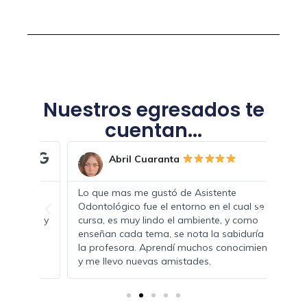
Nuestros egresados te
cuentan...
Abril Cuaranta
Lo que mas me gustó de Asistente
Real
 su
Odontológico fue el entorno en el cual se
parec
ble y
cursa, es muy lindo el ambiente, y como
prof
enseñan cada tema, se nota la sabiduría de
ense
la profesora. Aprendí muchos conocimientos
orga
y me llevo nuevas amistades.
es el