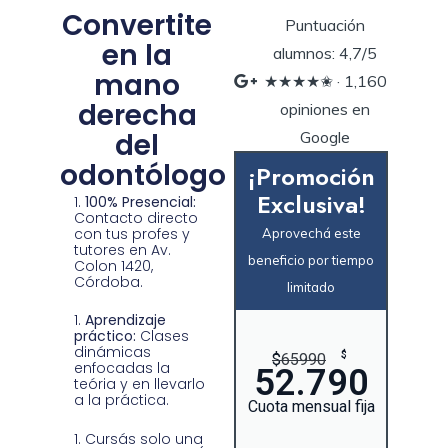
Convertite
Puntuación
en la
alumnos: 4,7/5
mano
★★★★✬ · ‎1,160
derecha
opiniones en
del
Google
odontólogo
¡Promoción
Exclusiva!
100% Presencial:
Contacto directo
con tus profes y
Aprovechá este
tutores en Av.
beneficio por tiempo
Colon 1420,
Córdoba.
limitado
Aprendizaje
práctico:
Clases
dinámicas
$
$
65990
enfocadas la
52.790
teória y en llevarlo
a la práctica.
Cuota mensual fija
Cursás solo una