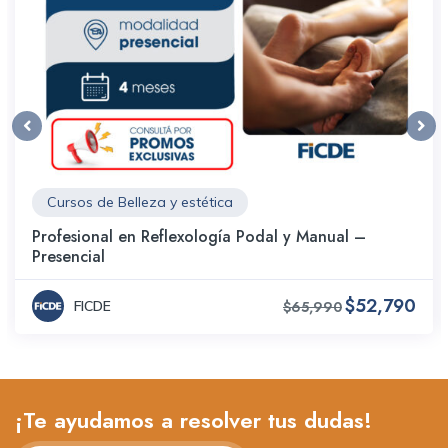
separación, hemostasia, drenajes, punción, biopsia
Instrumental quirúrgico general
Pinzas o fórceps para maxilar superior e inferior
Elevadores
Cursos de Belleza y estética
Anestesia. Presentación comercial
Profesional en Reflexología Podal y Manual –
Presencial
$52,790
FICDE
$65,990
¡Te ayudamos a resolver tus dudas!