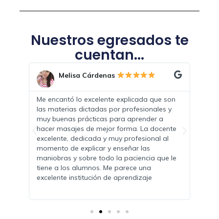
Nuestros egresados te
cuentan...
Melisa Cárdenas
r que
Me encantó lo excelente explicada que son
Adem
vo
las materias dictadas por profesionales y
me p
muy buenas prácticas para aprender a
solo
hacer masajes de mejor forma. La docente
otra
a
excelente, dedicada y muy profesional al
El am
gente
momento de explicar y enseñar las
proa
maniobras y sobre todo la paciencia que le
o y
tiene a los alumnos. Me parece una
e se
excelente institución de aprendizaje