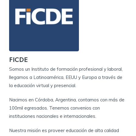
herramienta de facilitación después de una sesión
evaluación al término de una sesión de masaje.
Patologías del sistema tegumentario.
de masaje.
Seguridad e higiene
Beneficios de las técnicas evaluativas en el
Interpretar en qué condiciones realizar de inicio o
masaje.
final de una sesión de masaje.
Beneficios de las técnicas posturales.
FICDE
Somos un Instituto de formación profesional y laboral,
llegamos a Latinoamérica, EEUU y Europa a través de
la educación virtual y presencial.
Nacimos en Córdoba, Argentina, contamos con más de
100mil egresados. Tenemos convenios con
instituciones nacionales e internacionales.
Nuestra misión es proveer educación de alta calidad