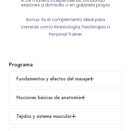
De manera independiente, brindando
sesiones a domicilio o en gabinete propio
Bonus: Es el complemento ideal para
carreras como Kinesiología, Fisioterapia o
Personal Trainer
Programa
Fundamentos y efectos del masaje
Introducción
Nociones básicas de anatomía
Historia de la Masoterapia.
El sistema óseo y su relación con el sistema
Tejidos y sistema muscular
articular
Evolución de la Masoterapia.
Introducción