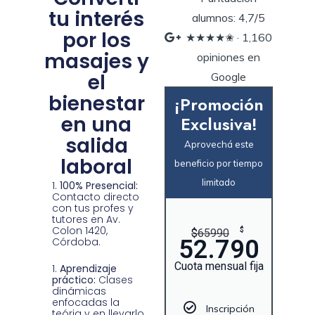
tu interés
alumnos: 4,7/5
por los
★★★★✬ · ‎1,160
masajes y
opiniones en
el
Google
bienestar
¡Promoción
en una
Exclusiva!
salida
Aprovechá este
laboral
beneficio por tiempo
limitado
100% Presencial:
Contacto directo
con tus profes y
tutores en Av.
Colon 1420,
$
$
65990
52.790
Córdoba.
Cuota mensual fija
Aprendizaje
práctico:
Clases
dinámicas
enfocadas la
Inscripción
teória y en llevarlo