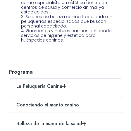
como especialista en estética dentro de
centros de salud y comercio animal ya
establecidos.
Salones de belleza canina trabajando en
peluquerías especializadas que buscan
personal capacitado.
Guarderías y hoteles caninos brindando
servicios de higiene y estética para
huéspedes caninos.
Programa
La Peluquería Canina
Diseño de un salón de peluquería.
Conociendo el manto canino
Estrés y problemas de conducta.
Introducción a la cosmética.
Belleza de la mano de la salud