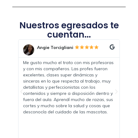
Nuestros egresados te
cuentan...
Victoria Persello
soras
Hice Peluqueria Canina y lo que mas me
Me e
on
gustó fueron las prácticas, me llevo nuevas
comp
amigas y colegas, con ganas de emprender
ambi
 muy
en esto. La profe muy correcta con los
muy 
teóricos y tambien siempre dando
prof
tro y
recomendadiones extras. Lo recomiendo por
llev
, sus
que es muy práctico.
al o
que
apor
s.
es m
capa
sent
al c
curs