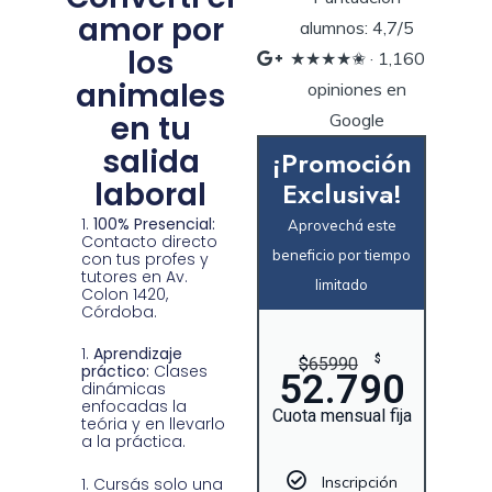
amor por
alumnos: 4,7/5
los
★★★★✬ · ‎1,160
animales
opiniones en
en tu
Google
salida
¡Promoción
laboral
Exclusiva!
100% Presencial:
Aprovechá este
Contacto directo
beneficio por tiempo
con tus profes y
tutores en Av.
limitado
Colon 1420,
Córdoba.
Aprendizaje
$
$
65990
práctico:
Clases
52.790
dinámicas
enfocadas la
Cuota mensual fija
teória y en llevarlo
a la práctica.
Inscripción
Cursás solo una