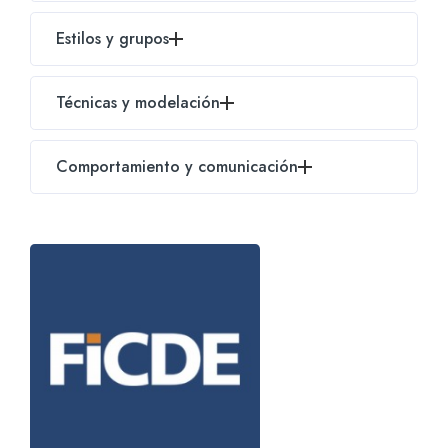
Cosmetología.
Atención al cliente.
Primeros auxilios en la peluquería canina.
Estilos y grupos
Archivos adjuntos.
Manejo en las redes sociales.
Higiene, seguridad y salud laboral.
Arreglos según los estilos.
Técnicas y modelación
Fotografía de trabajos: antes y después.
Trato al cliente.
Arreglos por razas y grupos (del I al X)
Máquinas y cuchillas de corte.
Comportamiento y comunicación
Tipos de mantos caninos.
Anatomía.
Zonas delicadas de cepillado.
Desanudado y recuperación de mantos.
Señales de calma.
Estructura del pelo.
Relación de razas.
Zonas delicadas de corte.
Técnicas con tijeras.
Manejo del perro en la peluquería.
Etapas de crecimiento del pelo.
Cachorros en la peluquería.
Higiene general.
Cómo recibir al perro y cómo sujetarlo. El uso del
El subpelo.
bozal.
Gerontes en la peluquería.
Perras en celo: por qué no se aceptan.