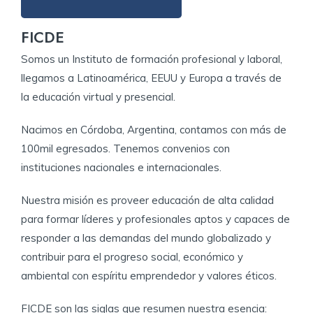
Manejo.
FICDE
Estilismo aplicado al movimiento y a la
estructura.
Somos un Instituto de formación profesional y laboral,
llegamos a Latinoamérica, EEUU y Europa a través de
Cómo resaltar virtudes y esconder defectos con
la educación virtual y presencial.
la peluquería.
Nacimos en Córdoba, Argentina, contamos con más de
Pelar.
100mil egresados. Tenemos convenios con
instituciones nacionales e internacionales.
Nuestra misión es proveer educación de alta calidad
para formar líderes y profesionales aptos y capaces de
responder a las demandas del mundo globalizado y
contribuir para el progreso social, económico y
ambiental con espíritu emprendedor y valores éticos.
FICDE son las siglas que resumen nuestra esencia: