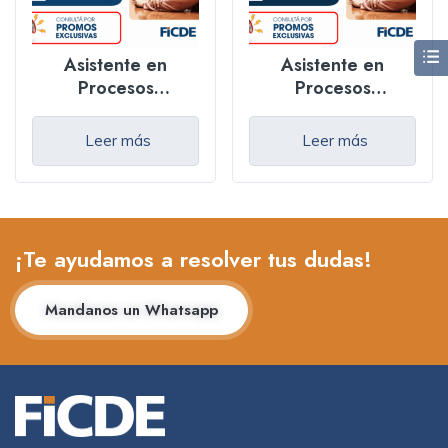
Asistente en
Asistente en
Procesos
Procesos
Terapéuticos y
Terapéuticos y
Especializados –
Especializados –
Leer más
Leer más
Online
Presencial
¡Te ayudamos a resolver tus dudas!
Mandanos un Whatsapp