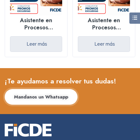
Asistente en
Asistente en
Procesos
Procesos
Terapéuticos y
Terapéuticos y
Especializados –
Especializados –
Leer más
Leer más
Online
Presencial
¡Te ayudamos a resolver tus dudas!
Mandanos un Whatsapp