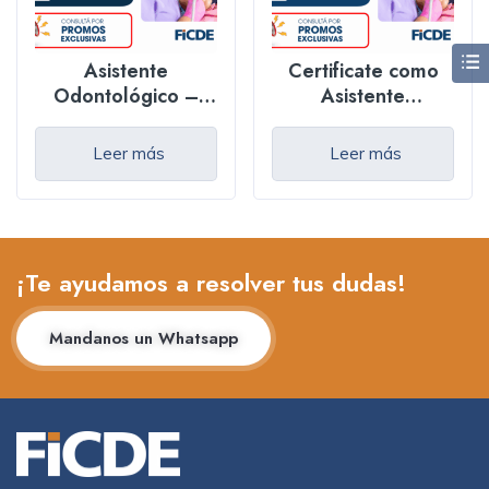
Asistente
Certificate como
Odontológico –
Asistente
Presencial
Odontológico –
Online
Leer más
Leer más
¡Te ayudamos a resolver tus dudas!
Mandanos un Whatsapp