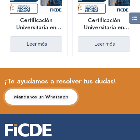
Certificación
Certificación
Universitaria en
Universitaria en
Fotografía – Online
Fotografía –
Presencial
Leer más
Leer más
¡Te ayudamos a resolver tus dudas!
Mandanos un Whatsapp