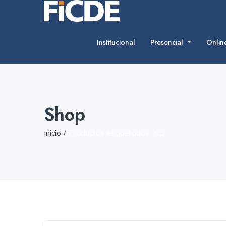
Institucional
Presencial
Onli
Shop
Inicio
Productos etiquetados “rcp”