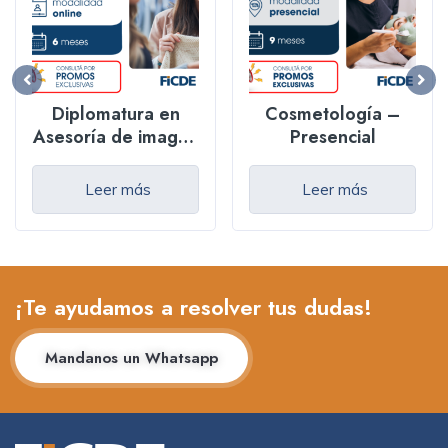
Diplomatura en
Cosmetología –
Asesoría de imagen
Presencial
y personal Shopper
– Online
Leer más
Leer más
¡Te ayudamos a resolver tus dudas!
Mandanos un Whatsapp